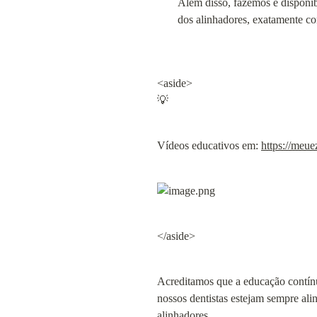
Além disso, fazemos e disponib
dos alinhadores, exatamente co
<aside>

💡
Vídeos educativos em: 
https://meu
</aside>
Acreditamos que a educação contínua
nossos dentistas estejam sempre ali
alinhadores.