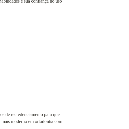
 habilidades e sua confiança no uso 
sos de recredenciamento para que 
de mais moderno em ortodontia com 